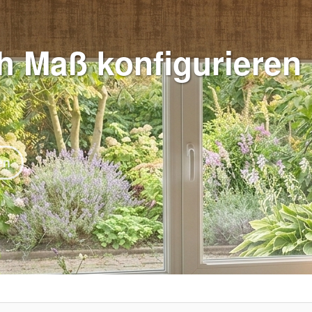
h Maß konfigurieren
en